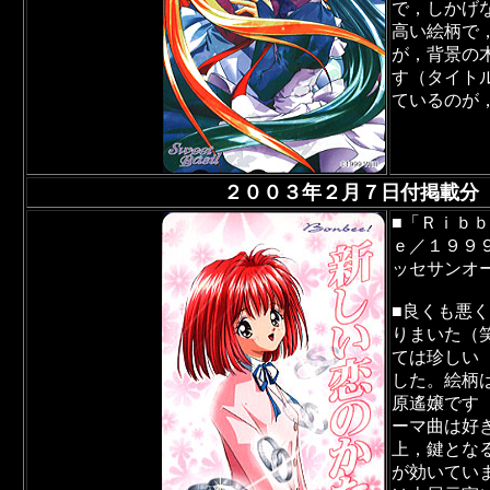
で，しかげ
高い絵柄で
が，背景の
す（タイト
ているのが
２００３年２月７日付掲載分
■「Ｒｉｂ
ｅ／１９９
ッセサンオ
■良くも悪
りまいた（
ては珍しい
した。絵柄
原遙嬢です
ーマ曲は好
上，鍵とな
が効いてい