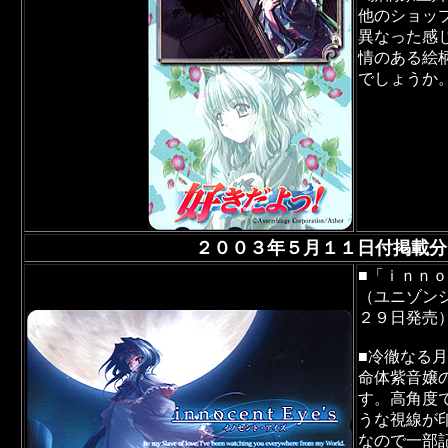
他のショッ
異なった感
情のある絵
でしょうか
２００３年５月１１日付掲載分
■「ｉｎｎｏ
（ユニゾン
２９日発売
■冷徹なる
命体紫音嬢
す。高角度
うな視線が
なので一部