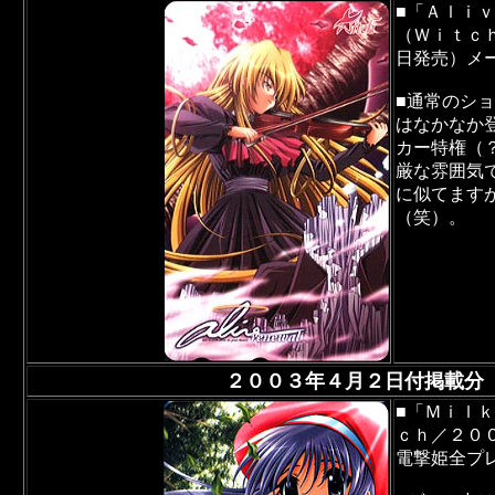
■「Ａｌｉｖ
（Ｗｉｔｃ
日発売）メ
■通常のシ
はなかなか
カー特権（
厳な雰囲気
に似てます
（笑）。
２００３年４月２日付掲載分
■「Ｍｉｌ
ｃｈ／２０
電撃姫全プ