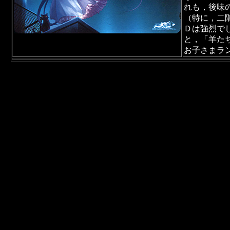
れも，後味
（特に，二
Ｄは強烈で
と，「羊た
お子さまラ