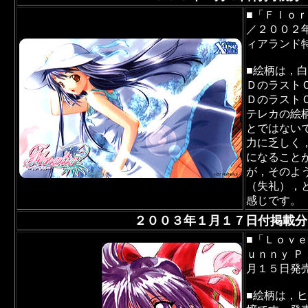
■「Ｆｌｏ
／２００２
ィアランド
■絵柄は，
Ｄのラスト
Ｄのラスト
テレカの絵
とではない
力に乏しく
になること
が，そのよ
（失礼），
感じです。
２００３年１月１７日付掲載分
■「Ｌｏｖｅ
ｕｎｎｙ 
月１５日発
■絵柄は，