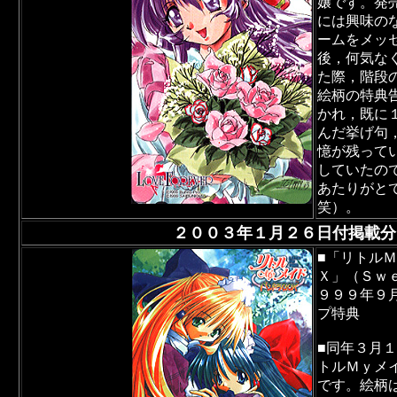
嬢です。発
には興味の
ームをメッ
後，何気な
た際，階段
絵柄の特典
かれ，既に
んだ挙げ句
憶が残って
していたの
あたりがと
笑）。
２００３年１月２６日付掲載分
■「リトルＭ
Ｘ」（Ｓｗ
９９９年９
プ特典
■同年３月
トルＭｙメ
です。絵柄