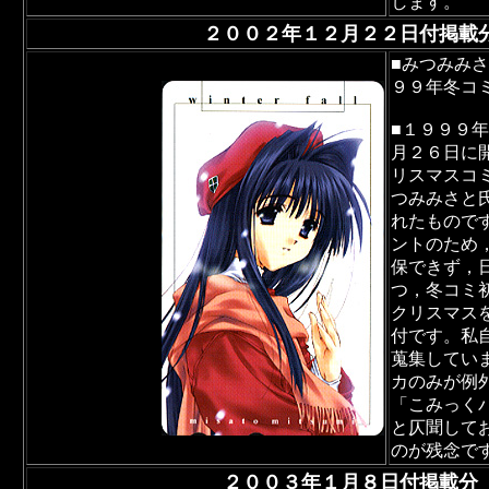
します。
２００２年１２月２２日付掲載
■みつみみ
９９年冬コ
■１９９９
月２６日に
リスマスコ
つみみさと
れたもので
ントのため
保できず，
つ，冬コミ
クリスマス
付です。私
蒐集してい
カのみが例
「こみっく
と仄聞して
のが残念で
２００３年１月８日付掲載分