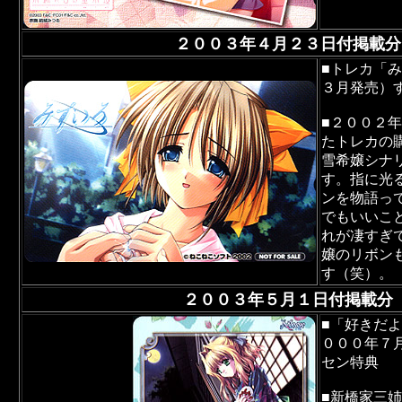
２００３年４月２３日付掲載分
■トレカ「
３月発売）
■２００２
たトレカの
雪希嬢シナ
す。指に光
ンを物語っ
でもいいこ
れが凄すぎ
嬢のリボン
す（笑）。
２００３年５月１日付掲載分
■「好きだ
０００年７
セン特典
■新橋家三