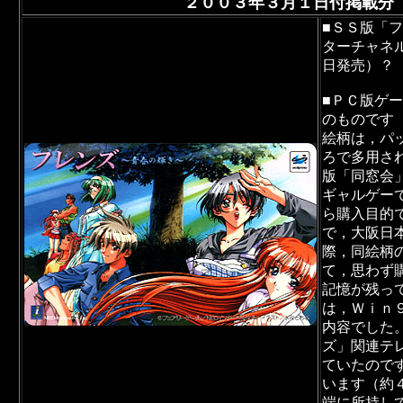
２００３年３月１日付掲載分
■ＳＳ版「
ターチャネ
日発売）？
■ＰＣ版ゲ
のものです
絵柄は，パ
ろで多用さ
版「同窓会
ギャルゲー
ら購入目的
で，大阪日
際，同絵柄
て，思わず
記憶が残っ
は，Ｗｉｎ
内容でした
ズ」関連テ
ていたので
います（約
端に所持し