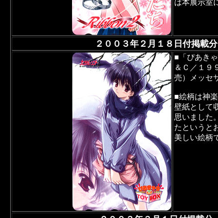
は本展示室
２００３年２月１８日付掲載分
■「ぴあき
＆Ｃ／１９
売）メッセ
■絵柄は神
壁紙として
思いました
たというと
美しい絵柄