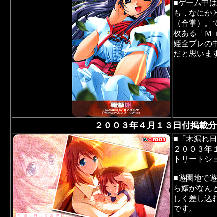
■ゲーム中
も，なにか
（合掌）。
枚ある「Ｍ
姫全プレの
だと思いま
２００３年４月１３日付掲載分
■「木漏れ
２００３年
トリートシ
■遊園地で
ら嬢がなん
しく差し込
です。