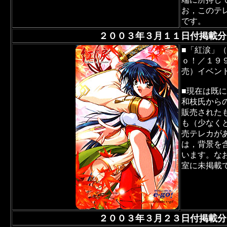
お，このテ
です。
２００３年３月１１日付掲載分
■「紅涙」（
ｏ！／１９
売）イベン
■現在は既
和枝氏から
販売された
も（少なく
売テレカが
は，背景を
います。な
室に未掲載
２００３年３月２３日付掲載分