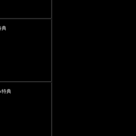
特典
み特典