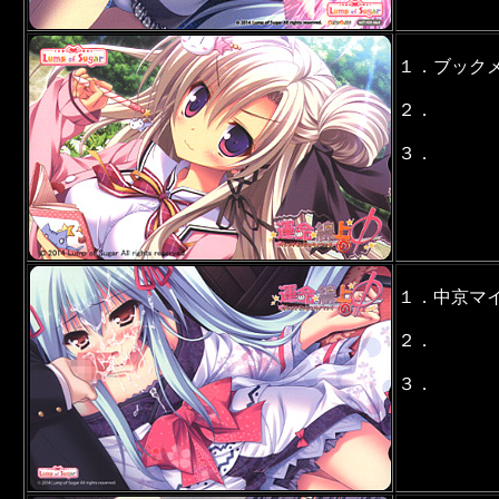
１．ブック
２．
３．
１．中京マ
２．
３．