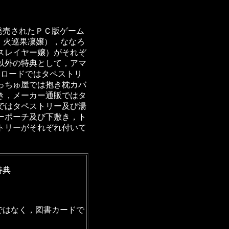
発売されたＰＣ版ゲーム
，火巡果凜嬢），ななろ
スレイヤー嬢）がそれぞ
以外の特典として，アマ
ムロードではタペストリ
っちゅ屋では抱き枕カバ
き，メーカー通販ではタ
ではタペストリー及び湯
ーポーチ及び下敷き，ト
トリーがそれぞれ付いて
特典
ではなく，図書カードで