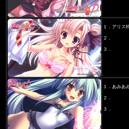
１．アリス
２．
３．
１．あみあ
２．
３．