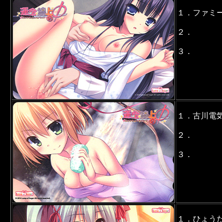
１．ファミ
２．
３．
１．古川電
２．
３．
１．ひょう