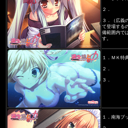
２．
３．（広義
て登場する
備範囲内で
す。
１．ＭＫ特
２．
３．
１．南海ブ