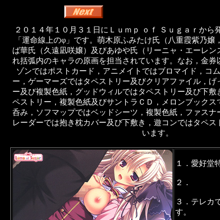
２０１４年１０月３１日にＬｕｍｐ ｏｆ Ｓｕｇａｒから
「運命線上のφ」です。萌木原ふみたけ氏（八重霞紫乃嬢
ば華氏（久遠凪咲嬢）及びあゆや氏（リーニャ・エーレン
れ括弧内のキャラの原画を担当されています。なお，金券
ゾンではポストカード，アニメイトではブロマイド，コ
ー，ゲーマーズではタペストリー及びクリアファイル，げ
ー及び複製色紙，グッドウィルではタペストリー及び下敷
ペストリー，複製色紙及びサントラＣＤ，メロンブックス
呑み，ソフマップではベッドシーツ，複製色紙，ファスナ
レーダーでは抱き枕カバー及び下敷き，遊コンではタペス
います。
１．愛好堂
２．
３．テレカ
す。