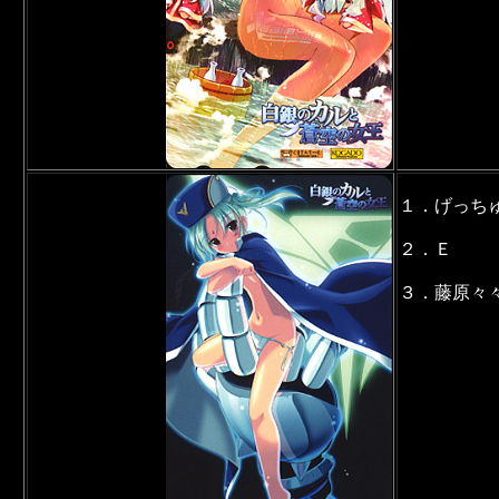
１．げっち
２．Ｅ
３．藤原々