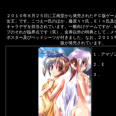
２０１０年６月２５日に工画堂から発売されたＰＣ版ゲー
女王」です。こつえー氏のほか，藤原々々氏，Ｅｉｎ氏及
キャラデザを担当されています。一般向けゲームですが，
プのそれが臨界点です（笑）。金券以外の特典として，メ
ポスター及びベッドシーツが付きました。なお，２０１１
版が発売されています。
１．アマゾ
２．Ｅ
３．