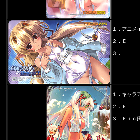
１．アニメ
２．Ｅ
３．
１．キャラ
２．Ｅ
３．Ｅｉｎ