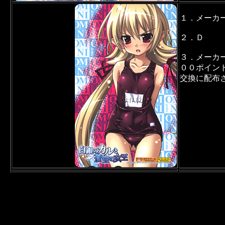
１．メーカ
２．Ｄ
３．メーカ
００ポイン
交換に配布