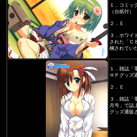
１．コミッ
（台紙付）
２．Ｅ
３．ホワイ
された「Ｃ
梱されてい
１．雑誌「
ＨＰグッズ
２．Ｅ
３．雑誌「
月号」で誌
グッズ通販