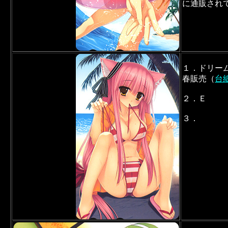
に通販され
１．ドリー
春販売（
台
２．Ｅ
３．