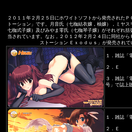
２０１１年２月２５日にホワイトソフトから発売されたＰ
トーション」です。月音氏（七枷結衣嬢，柚嬢），ミヤス
七枷式子嬢）及びみやま零氏（七枷琴子嬢）がそれぞれ括
当されています。なお，２０１２年２月２４日に同社から
ストーション Ｅｘｏｄｕｓ」が発売されて
１．雑誌「
２．Ｅ
３．雑誌「
号」で誌上
１．雑誌「
２．Ｅ