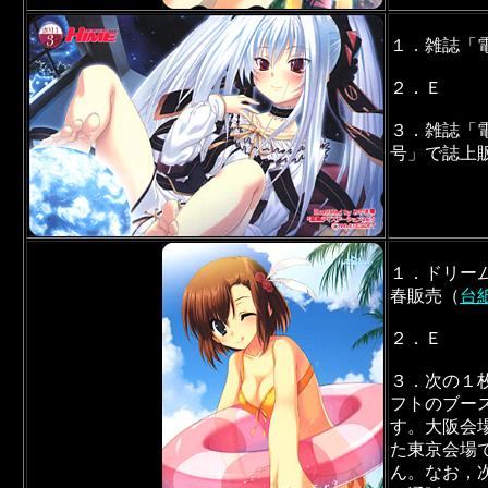
１．雑誌「
２．Ｅ
３．雑誌「
号」で誌上
１．ドリー
春販売（
台
２．Ｅ
３．次の１
フトのブー
す。大阪会
た東京会場
ん。なお，