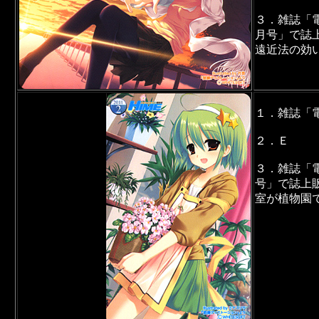
３．雑誌「
月号」で誌
遠近法の効
１．雑誌「
２．Ｅ
３．雑誌「
号」で誌上
室が植物園