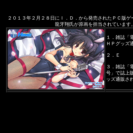
２０１３年２月２８日にＩ．Ｄ．から発売されたＰＣ版ゲ
龍牙翔氏が原画を担当されています
１．雑誌「
ＨＰグッズ
２．Ｅ
３．雑誌「
号」で誌上
ッズ通販さ