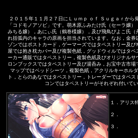
２０１５年１１月２７日にＬｕｍｐ ｏｆ Ｓｕｇａｒから
「コドモノアソビ」です。萌木原ふみたけ氏（セーラ嬢）
みちる嬢），あにぃ氏（鶴巻楪嬢），及び飛鳥ぴよこ氏（
れ括弧内のキャラの原画を担当されています。なお，金券
ゾンではポストカード，ゲーマーズではタペストリー及び
屋では抱き枕カバー及び複製色紙，グッドウィルではタペ
ーカー通販ではタペストリー，複製色紙及びオリジナルサ
ロンブックスではタペストリー及び湯呑み，お宝中古市場
マップではベッドシーツ，複製色紙，アクリルキーホル
ト，とらのあなではタペストリー，トレーダーではタペス
コンではタペストリーがそれぞれ付いて
１．アリス
２．
３．