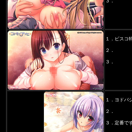
３．
１．ビスコ
２．
３．
１．ヨドバ
２．
３．定番で