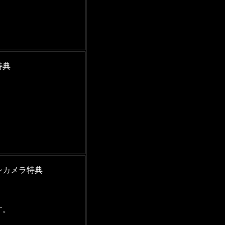
特典
シカメラ特典
す。