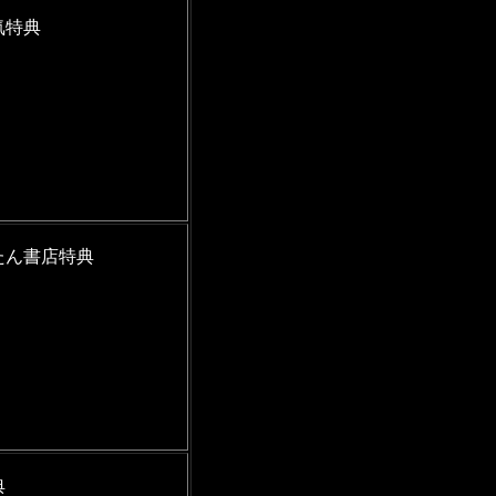
気特典
たん書店特典
典