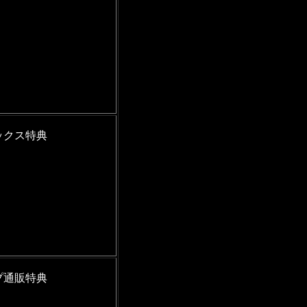
ックス特典
プ通販特典