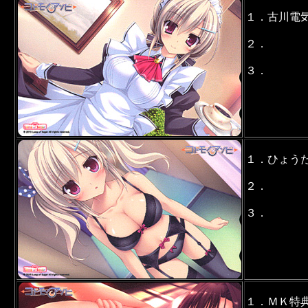
１．古川電
２．
３．
１．ひょう
２．
３．
１．ＭＫ特