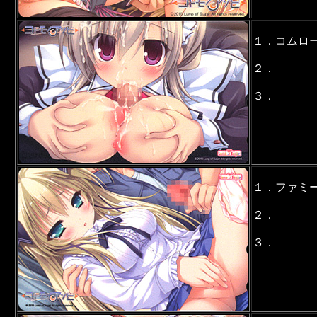
１．コムロ
２．
３．
１．ファミ
２．
３．