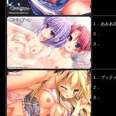
１．あみあ
２．
３．
１．ブック
２．
３．