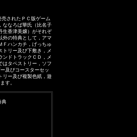
発売されたＰＣ版ゲーム
，ななろば華氏（比名子
丹生香津美嬢）がそれぞ
以外の特典として，アマ
ＭＦハンカチ，げっちゅ
ストリー及び下敷き，メ
ウンドトラックＣＤ，メ
ではタペストリー，ソフ
ダー及びコースターセッ
トリー及び複製色紙，遊
います。
特典