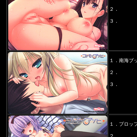
２．
３．
１．南海ブ
２．
３．
１．プロッ
２．