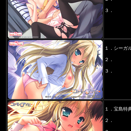
３．
１．シーガ
２．
３．
１．宝島特
２．