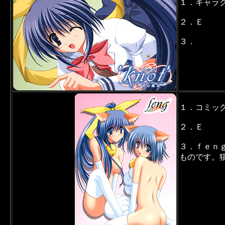
１．キャラ
２．Ｅ
３．
１．コミッ
２．Ｅ
３．ｆｅｎ
ものです。