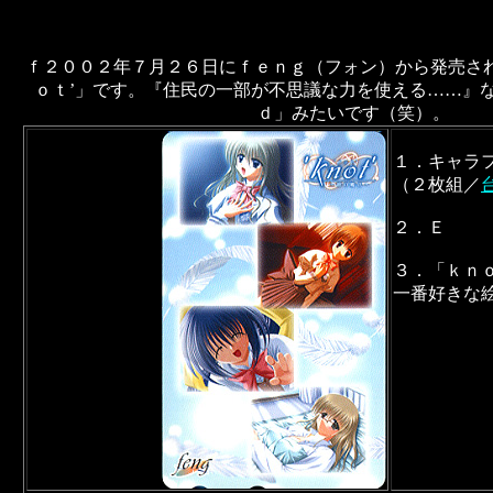
ｆ２００２年７月２６日にｆｅｎｇ（フォン）から発売され
ｏｔ’」です。『住民の一部が不思議な力を使える……』
ｄ」みたいです（笑）。
１．キャラ
（２枚組／
２．Ｅ
３．「ｋｎ
一番好きな