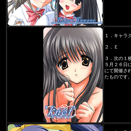
１．キャラ
２．Ｅ
３．次の１
５月２６日
にて開催さ
たものです