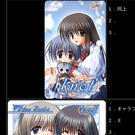
１．同上
２．
３．
１．キャラ
２．Ｅ
３．