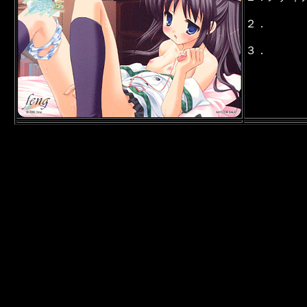
２．
３．