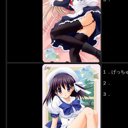
１．げっち
２．
３．