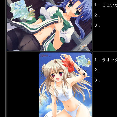
１．じぇい
２．
３．
１．ラオッ
２．
３．