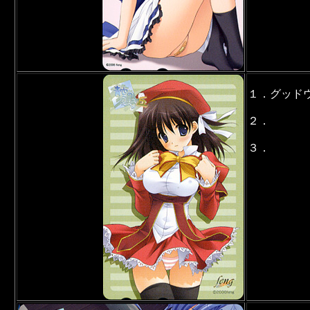
１．グッド
２．
３．