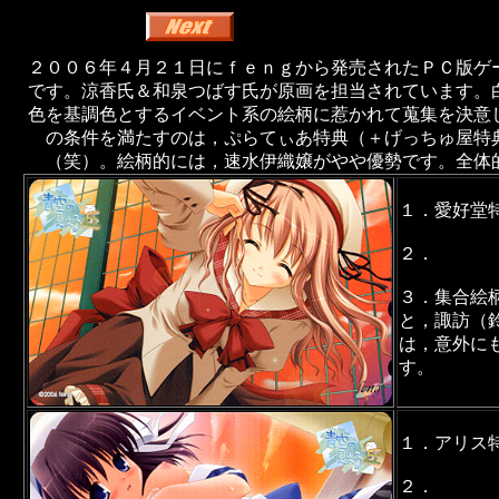
２００６年４月２１日にｆｅｎｇから発売されたＰＣ版ゲ
です。涼香氏＆和泉つばす氏が原画を担当されています。
色を基調色とするイベント系の絵柄に惹かれて蒐集を決意
の条件を満たすのは，ぷらてぃあ特典（＋げっちゅ屋特
（笑）。絵柄的には，速水伊織嬢がやや優勢です。全体
１．愛好堂
２．
３．集合絵
と，諏訪（
は，意外に
す。
１．アリス
２．