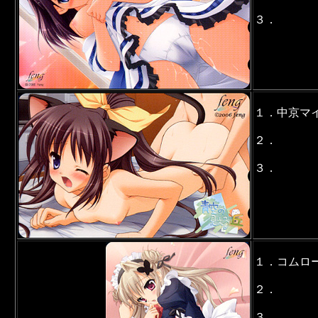
３．
１．中京マ
２．
３．
１．コムロ
２．
３．