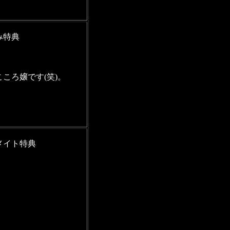
み特典
ころ嬢です(笑)。
メイト特典