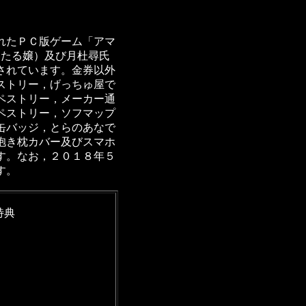
れたＰＣ版ゲーム「アマ
ほたる嬢）及び月杜尋氏
されています。金券以外
ストリー，げっちゅ屋で
ペストリー，メーカー通
ペストリー，ソフマップ
缶バッジ，とらのあなで
抱き枕カバー及びスマホ
す。なお，２０１８年５
す。
特典