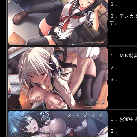
２．
３．テレカ
す。
１．ＭＫ特
２．
３．
１．お宝中
２．