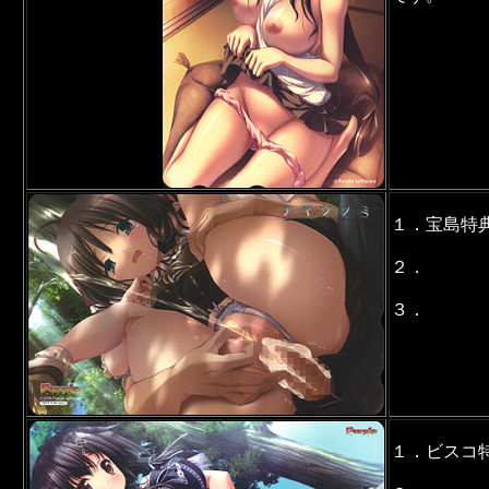
１．宝島特
２．
３．
１．ビスコ