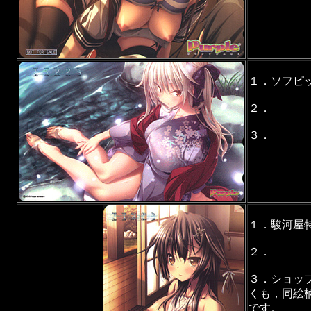
１．ソフピ
２．
３．
１．駿河屋
２．
３．ショッ
くも，同絵
です。