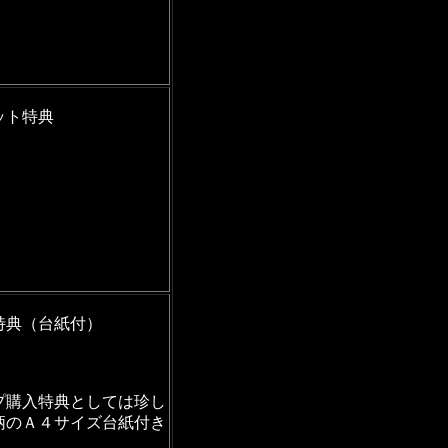
ット特典
特典（台紙付）
プ購入特典としては珍し
柄のＡ４サイズ台紙付き