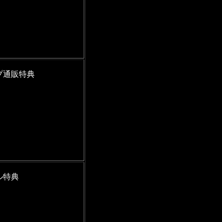
プ通販特典
ル特典