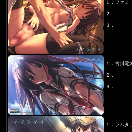
１．ファミ
２．
３．
１．古川電
２．
３．
１．ラムタ