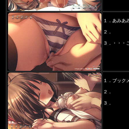
１．あみあ
２．
３．・・・こ
１．ブック
２．
３．