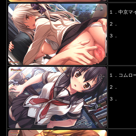
１．中京マ
２．
３．
１．コムロ
２．
３．