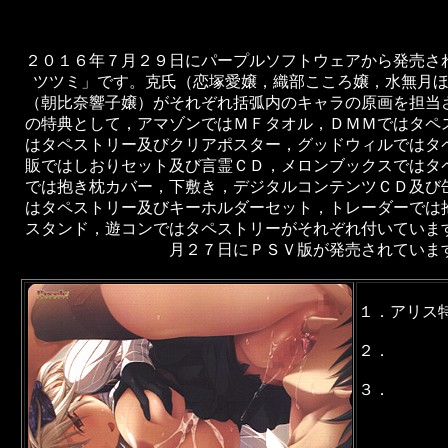
２０１６年７月２９日にパープルソフトウェアから発売さ
ツツミ」です。克氏（恋塚愛嬢，織部こころ嬢，水無月
（朝比奈響子嬢）がそれぞれ括弧内のキャラの原画を担当
の特典として，アマゾンではＭＦタオル，ＤＭＭではタペ
はタペストリー及びクリアポスター，グッドウィルではタ
販ではしおりセット及び言霊ＣＤ，メロンブックスではタ
では抱き枕カバー，下敷き，デジタルコンテンツＣＤ及び
はタペストリー及びキーホルダーセット，トレーダーでは
スタンド，遊コンではタペストリーがそれぞれ付いていま
月２７日にＰＳＶ版が発売されていま
１．アリス
２．
３．