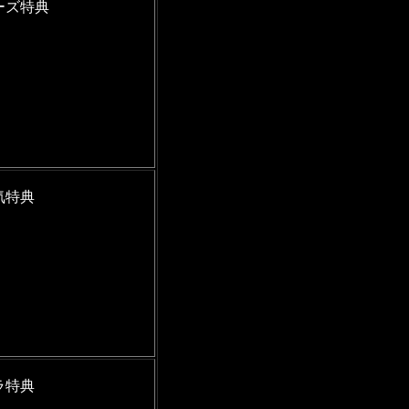
ーズ特典
気特典
ラ特典