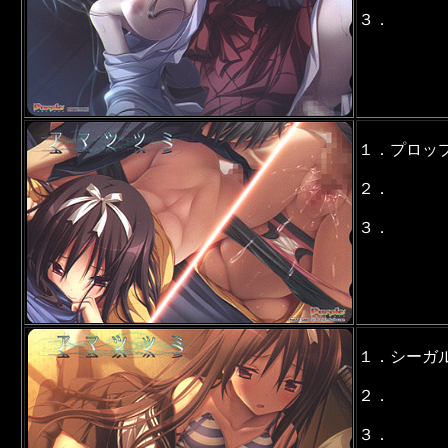
３．
１．プロッ
２．
３．
１．シーガ
２．
３．