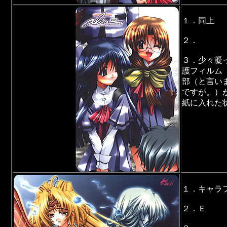
１．同上
２．
３．少々凝
護フィルム
部（と言い
ですが。）
紙に入れた
１．キャラ
２．Ｅ