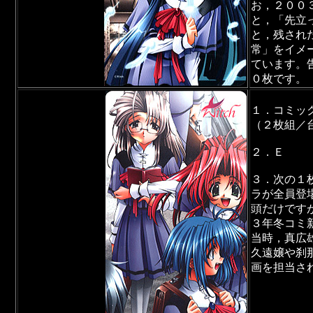
お，２００
と，「先立
と，残され
常」をイメ
ています。
０枚です。
１．コミッ
（２枚組／
２．Ｅ
３．次の１
ラが全員登
頭だけです
３年冬コミ
当時，真広
久遠嬢や刹
画を担当さ