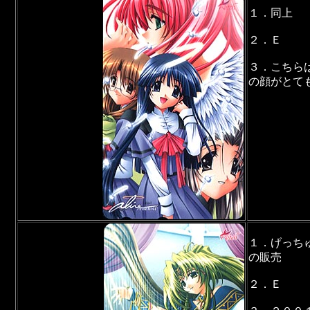
１．同上
２．Ｅ
３．こちら
の顔がとて
１．げっち
の販売
２．Ｅ