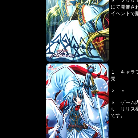
３．２００
にて開催さ
イベントで
１．キャラ
売
２．Ｅ
３．ゲーム
り，リリス
です。