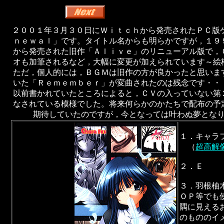
２００１年３月３０日にＷｉｔｃｈから発売されたＰＣ版ゲ
ｎｅｗａｌ」です。タイトル名からも明らかですが，１９
から発売された旧作「Ａｌｉｖｅ」のリニューアル版で，
オも加筆されるなど，大幅に変更が加えられています～絵
ただ，個人的には，ＢＧＭは旧作の方が良かったと思いま
いた「Ｒｅｍｅｍｂｅｒ」が変曲されたのは残念です・・
以前書かれていたところによると，ＣＶの入っていない第
なされている模様でした。将来何らかのかたちで配布の予
期待していたのですが，今となっては叶わぬ夢とな
１．キャラ
（
超高解
２．Ｅ
３．羽根柚
ＯＰ等でも
隅に見える
のもののイ