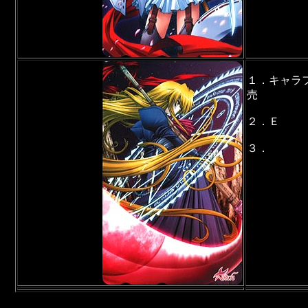
１．キャラ
売
２．Ｅ
３．