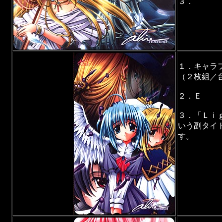
３．
１．キャラ
（２枚組／
２．Ｅ
３．「Ｌｉ
いう副タイ
す。