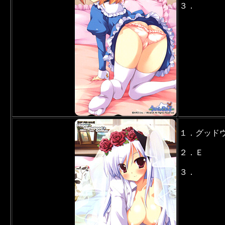
３．
１．グッド
２．Ｅ
３．