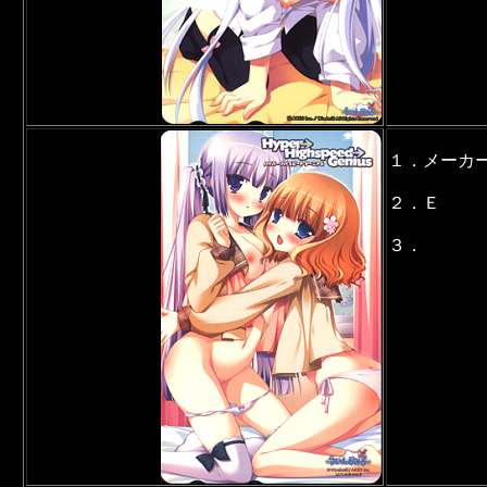
１．メーカ
２．Ｅ
３．