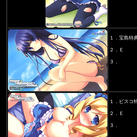
１．宝島特
２．Ｅ
３．
１．ビスコ
２．Ｅ
３．