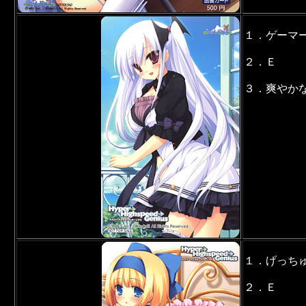
１．ゲーマ
２．Ｅ
３．爽やか
１．げっち
２．Ｅ