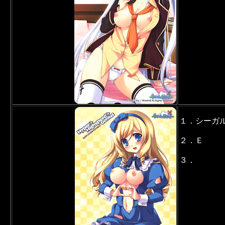
１．シーガ
２．Ｅ
３．