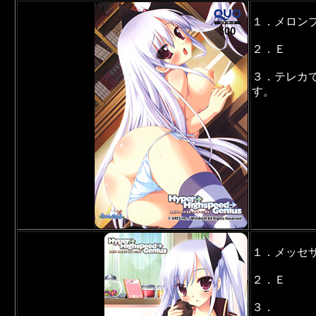
１．メロン
２．Ｅ
３．テレカ
す。
１．メッセ
２．Ｅ
３．