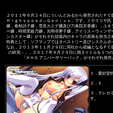
２０１１年６月２４日にういんどみるから発売されたＰＣ
Ｈｉｇｈｓｐｅｅｄ→Ｇｅｎｉｕｓ」です。ミヤスリサ氏
嬢，春秋詩子嬢，雪見カエデ嬢及び刀条院京香嬢），ユキ
ー嬢，時雨里姫乃嬢，光明寺夢子嬢，アイリス＝ウィンザ
ンカスター嬢）がそれぞれ括弧内のキャラの原画を担当さ
特典として，ソフマップではタペストリー及びシステムボ
なお，２０１３年１１月２９日に同社から続編となるＰＣ
の終焉－」，２０１７年９月２９日に両タイトルを１つ
「ＨＨＧ アニバーサリーパック」がそれぞれ発売
１．愛好堂
２．Ｅ
３．テレカ
す。