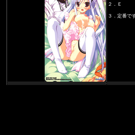
２．Ｅ
３．定番で