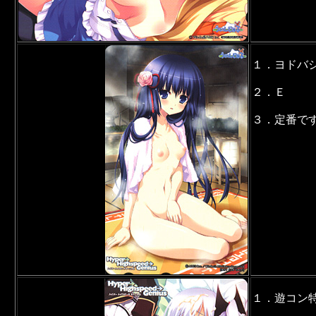
１．ヨドバ
２．Ｅ
３．定番で
１．遊コン