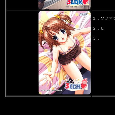
１．ソフマ
２．Ｅ
３．