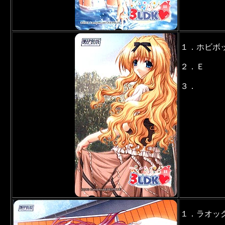
１．ホビボ
２．Ｅ
３．
１．ラオッ