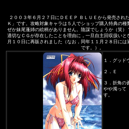
２００３年６月２７日にＤＥＥＰ ＢＬＵＥから発売され
Ｋ」です。攻略対象キャラは５人でショップ購入特典の種
ぜか妹尾蓬姉の絵柄がありません。陰謀でしょうか（笑）
適切なＣＧが存在したことを理由に，一旦自主回収扱いと
月１０日に再販されました（なお，同年１１月２８日には
です。）。
１．グッド
２．Ｅ
３．折角の
やや濁って
す。