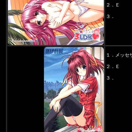
２．Ｅ
３．
１．メッセ
２．Ｅ
３．